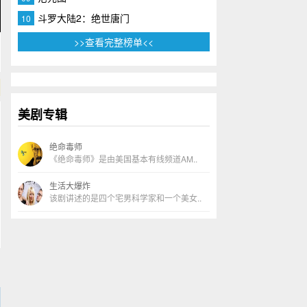
斗罗大陆2：绝世唐门
10
>>查看完整榜单<<
美剧专辑
绝命毒师
《绝命毒师》是由美国基本有线频道AM..
生活大爆炸
该剧讲述的是四个宅男科学家和一个美女..