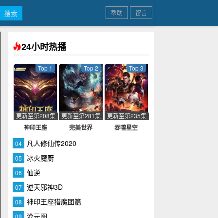
帮助
留言
24小时热播
Top 1
Top 2
Top 3
更新至第208集
更新至第281集
更新至第235集
神印王座
完美世界
吞噬星空
凡人修仙传2020
04
冰火魔厨
05
仙逆
06
逆天邪神3D
07
神印王座猎魔团篇
08
沧元图
09