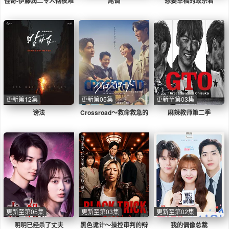
怪奇-伊藤润二令人彻夜难
尾调
想要幸福的政宗君
眠的奇异故事－
更新第12集
更新第05集
更新至第03集
谤法
Crossroad～救命救急的
麻辣教师第二季
约定～
更新至第05集
更新至第03集
更新至第02集
明明已经杀了丈夫
黑色诡计～操控审判的辩
我的偶像总裁