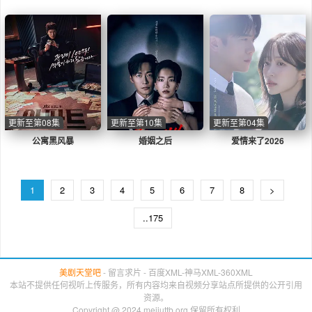
更新至第08集
更新至第10集
更新至第04集
公寓黑风暴
婚姻之后
爱情来了2026
1
2
3
4
5
6
7
8
>
..175
美剧天堂吧
-
留言求片
-
百度XML
-
神马XML
-
360XML
本站不提供任何视听上传服务，所有内容均来自视频分享站点所提供的公开引用
资源。
Copyright @ 2024 meijuttb.org 保留所有权利