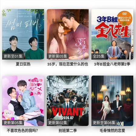
护人
更新至01集
更新第05集
全25集
夏日狂热
35岁，现在恋爱什么的也
3年B班金八老师第2季
太不现实了
更新第05集
更新第02集
更新至第06集
不喜欢色色的我吗？
别班第二季
毛骨悚然的恋爱