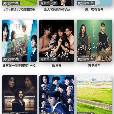
更新第23集
更新第06集
更新第93集
3年B班金八老师第四季
杀人者的购物中心2
风，带有香气
更新第05集
更新第09集
更新第05集
要再做一次夫妇吗？～伪
罪与爱
再见黑色
装夫妇～