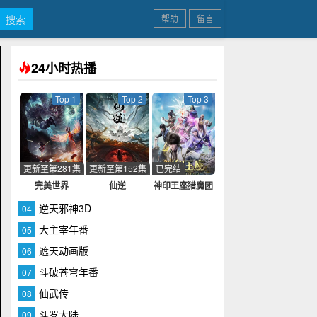
帮助
留言
24小时热播
Top 1
Top 2
Top 3
更新至第281集
更新至第152集
已完结
完美世界
仙逆
神印王座猎魔团
篇
逆天邪神3D
04
大主宰年番
05
遮天动画版
06
斗破苍穹年番
07
仙武传
08
斗罗大陆
09