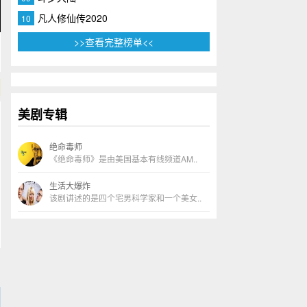
凡人修仙传2020
10
>>查看完整榜单<<
美剧专辑
绝命毒师
《绝命毒师》是由美国基本有线频道AM..
生活大爆炸
该剧讲述的是四个宅男科学家和一个美女..