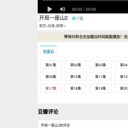
开局一座山2
第17集
首页
动漫
剧情
>
>
∨
等待35秒左右加载出时间就能播放！
百度云
第01集
第02集
第03集
第0
第09集
第10集
第11集
第1
第17集
第18集
第19集
第2
豆瓣评论
开局一座山2的评论