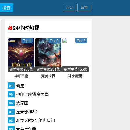
帮助
留言
24小时热播
Top 1
Top 2
Top 3
更新至第208集
更新至第281集
更新至第156集
神印王座
完美世界
冰火魔厨
仙逆
04
神印王座猎魔团篇
05
沧元图
06
逆天邪神3D
07
斗罗大陆2：绝世唐门
08
大主宰年番
09