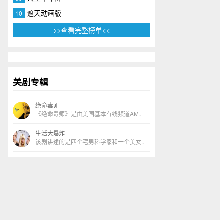
遮天动画版
10
>>查看完整榜单<<
美剧专辑
绝命毒师
《绝命毒师》是由美国基本有线频道AM..
生活大爆炸
该剧讲述的是四个宅男科学家和一个美女..