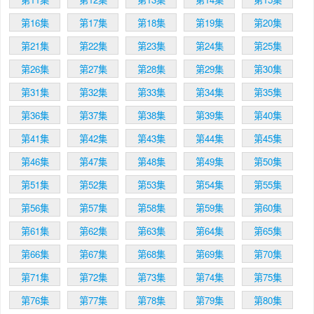
第16集
第17集
第18集
第19集
第20集
第21集
第22集
第23集
第24集
第25集
第26集
第27集
第28集
第29集
第30集
第31集
第32集
第33集
第34集
第35集
第36集
第37集
第38集
第39集
第40集
第41集
第42集
第43集
第44集
第45集
第46集
第47集
第48集
第49集
第50集
第51集
第52集
第53集
第54集
第55集
第56集
第57集
第58集
第59集
第60集
第61集
第62集
第63集
第64集
第65集
第66集
第67集
第68集
第69集
第70集
第71集
第72集
第73集
第74集
第75集
第76集
第77集
第78集
第79集
第80集