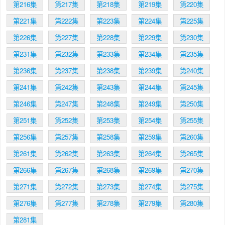
第216集
第217集
第218集
第219集
第220集
第221集
第222集
第223集
第224集
第225集
第226集
第227集
第228集
第229集
第230集
第231集
第232集
第233集
第234集
第235集
第236集
第237集
第238集
第239集
第240集
第241集
第242集
第243集
第244集
第245集
第246集
第247集
第248集
第249集
第250集
第251集
第252集
第253集
第254集
第255集
第256集
第257集
第258集
第259集
第260集
第261集
第262集
第263集
第264集
第265集
第266集
第267集
第268集
第269集
第270集
第271集
第272集
第273集
第274集
第275集
第276集
第277集
第278集
第279集
第280集
第281集