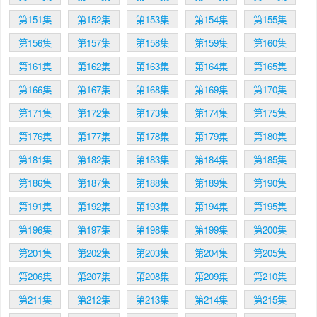
第151集
第152集
第153集
第154集
第155集
第156集
第157集
第158集
第159集
第160集
第161集
第162集
第163集
第164集
第165集
第166集
第167集
第168集
第169集
第170集
第171集
第172集
第173集
第174集
第175集
第176集
第177集
第178集
第179集
第180集
第181集
第182集
第183集
第184集
第185集
第186集
第187集
第188集
第189集
第190集
第191集
第192集
第193集
第194集
第195集
第196集
第197集
第198集
第199集
第200集
第201集
第202集
第203集
第204集
第205集
第206集
第207集
第208集
第209集
第210集
第211集
第212集
第213集
第214集
第215集