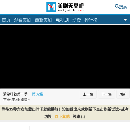
搜索
首页
观看美剧
最新美剧
电视剧
动漫
排行榜
美剧天堂吧
第02集
紧急呼救第一季
上一集
下一集
刷新
首页
美剧
剧情
>
>
∨
等待35秒左右加载出时间就能播放！没加载出来就刷新下点击刷新试试~或者
切换
以下其他
线路↓↓