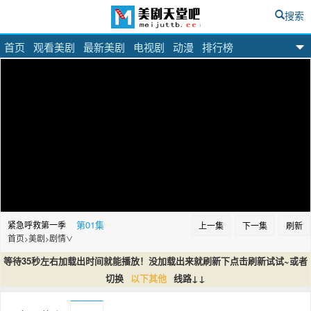
搜索
首页
观看美剧
最新美剧
电视剧
动漫
排行榜
美剧天堂吧
第01集
紧急呼救第一季
上一集
下一集
刷新
首页
美剧
剧情
>
>
∨
等待35秒左右加载出时间就能播放！没加载出来就刷新下点击刷新试试~或者
切换
以下其他
线路↓↓