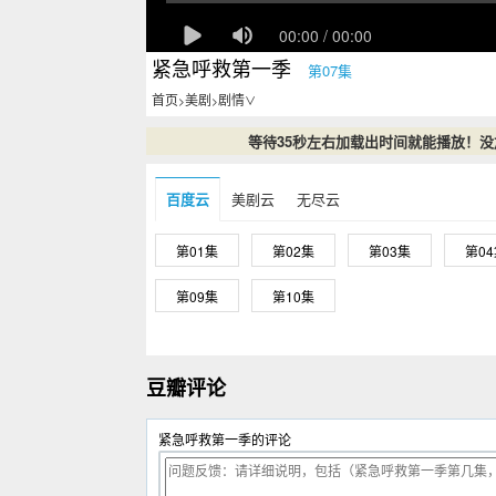
紧急呼救第一季
第07集
首页
美剧
剧情
>
>
∨
等待35秒左右加载出时间就能播放！
百度云
美剧云
无尽云
第01集
第02集
第03集
第0
第09集
第10集
豆瓣评论
紧急呼救第一季的评论