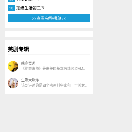
顶级生活第二季
10
>>查看完整榜单<<
美剧专辑
绝命毒师
《绝命毒师》是由美国基本有线频道AM..
生活大爆炸
该剧讲述的是四个宅男科学家和一个美女..