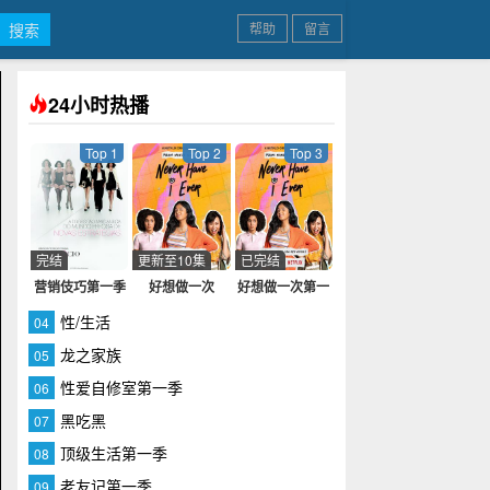
帮助
留言
24小时热播
Top 1
Top 2
Top 3
完结
更新至10集
已完结
营销伎巧第一季
好想做一次
好想做一次第一
季
性/生活
04
龙之家族
05
性爱自修室第一季
06
黑吃黑
07
顶级生活第一季
08
老友记第一季
09