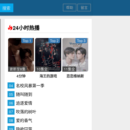
帮助
留言
24小时热播
Top 1
Top 2
Top 3
更新至8集
10集全
11集全
4分钟
海王的游戏
恋恋维纳斯
名校风暴第一季
04
随叫随到
05
追逐爱情
06
吹落的树叶
07
爱的香气
08
隐欲囚笼
09