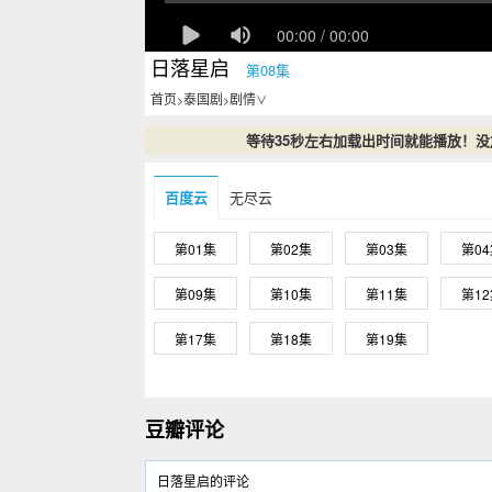
日落星启
第08集
首页
泰国剧
剧情
>
>
∨
等待35秒左右加载出时间就能播放！
百度云
无尽云
第01集
第02集
第03集
第0
第09集
第10集
第11集
第1
第17集
第18集
第19集
豆瓣评论
日落星启的评论