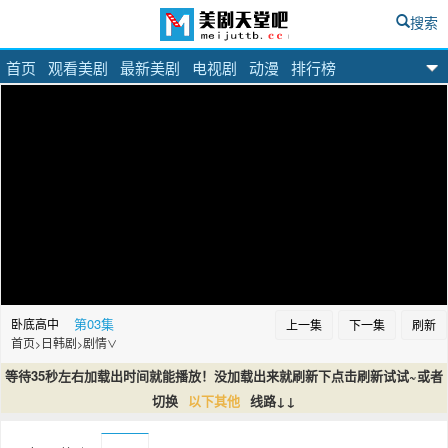
搜索
首页
观看美剧
最新美剧
电视剧
动漫
排行榜
美剧天堂吧
第03集
卧底高中
上一集
下一集
刷新
首页
日韩剧
剧情
>
>
∨
等待35秒左右加载出时间就能播放！没加载出来就刷新下点击刷新试试~或者
切换
以下其他
线路↓↓