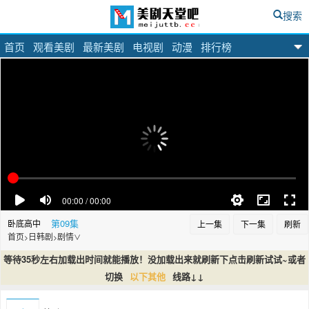
搜索
首页
观看美剧
最新美剧
电视剧
动漫
排行榜
美剧天堂吧
第09集
卧底高中
上一集
下一集
刷新
首页
日韩剧
剧情
>
>
∨
等待35秒左右加载出时间就能播放！没加载出来就刷新下点击刷新试试~或者
切换
以下其他
线路↓↓