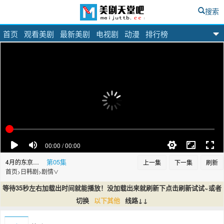
搜索
首页
观看美剧
最新美剧
电视剧
动漫
排行榜
美剧天堂吧
第05集
4月的东京…
上一集
下一集
刷新
首页
日韩剧
剧情
>
>
∨
等待35秒左右加载出时间就能播放！没加载出来就刷新下点击刷新试试~或者
切换
以下其他
线路↓↓