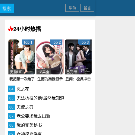
帮助
留言
24小时热播
Top 1
Top 2
Top 3
更新HD
12集全
已完结
我把第一次给了
生而为狗我很幸
丑闻：极具冲击
妈妈的朋友真央
福
性与不道德的事
恶之花
04
酱
件
无法抗拒的他/虽然我知道
05
天使之刃
06
老公要求我去出轨
07
我的完美秘书
08
女神探夏洛克
09