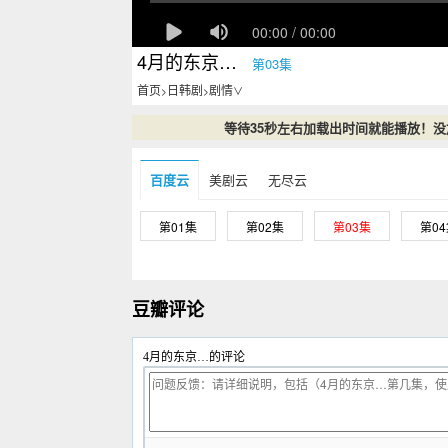
4月的东京…
第03集
首页
日韩剧
剧情
>
>
∨
等待35秒左右加载出时间就能播放！
百度云
美剧云
无尽云
第01集
第02集
第03集
第0
豆瓣评论
4月的东京…的评论