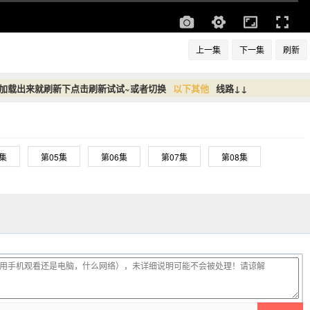
上一集
下一集
刷新
没加载出来就刷新下点击刷新试试~或者切换
以下其他
线路↓↓
4集
第05集
第06集
第07集
第08集