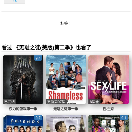
标签：
看过 《无耻之徒(美版)第二季》也看了
9.4
已完结
更新第07集
8集全
权力的游戏第一季
无耻之徒第一季
性/生活
9.7
9.1