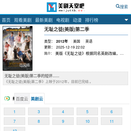
搜索
首页
观看美剧
最新美剧
电视剧
动漫
排行榜
美剧天堂吧
无耻之徒(美版)第二季
类型：
2012年
美国
英语
更新：
2025-12-19 22:02
美版《无耻之徒》根据同名英剧改编，故
简介：
事由曼彻斯特被搬到了风城芝加哥，在经济萧条
的大背景下，一个工人阶级的家庭，一个经常被
已完结
发现睡在客厅地板上的酒鬼一家之主，一个不称
无耻之徒(美版)第二季的短评......
职的老妈，他们的女儿，18岁的Fiona承担下了
《无耻之徒(美版)第二季》上映于2012年，目前已完结 。
抚养他5个弟弟妹妹责任，这对她来讲似乎是个
不可能完成的任务。热闹非凡的家庭日常生活夹
杂着爱情，冒险，欺诈，温情等等有血有泪的故
百度云
美剧云
播
事，为我们展现了这个非凡的家庭。
放
1
3
4
5
6
7
8
9
10
11
12