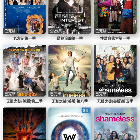
已完结
全23集
已完结
老友记第一季
疑犯追踪第一季
性爱自修室第一季
已完结
已完结
已完结
无耻之徒(美版)第二季
无耻之徒(美版)第八季
无耻之徒(美版)第五季
8.9