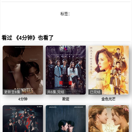
标签：
看过 《4分钟》也看了
更新至8集
共6集,完结
已完结
4分钟
欺诳
金色光芒