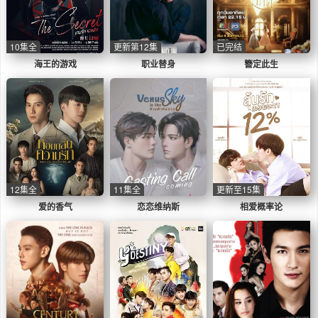
10集全
更新第12集
已完结
海王的游戏
职业替身
簪定此生
12集全
11集全
更新至15集
爱的香气
恋恋维纳斯
相爱概率论