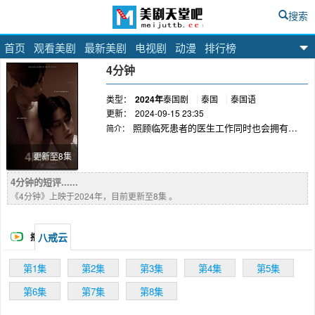
搜索
首页
观看美剧
最新美剧
电视剧
动漫
排行榜
美剧天堂吧
4分钟
类型：
2024年
泰国剧
泰国
泰国语
更新：
2024-09-15 23:35
照顾临死患者的医生工作同时也会拥有病
简介：
人的感受关于大部分人走过最重要的4分钟
更新至8集
4分钟的短评......
《4分钟》上映于2024年，目前更新至8集 。
八戒云
播
放
第1集
第2集
第3集
第4集
第5集
第6集
第7集
第8集