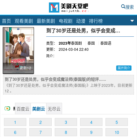
搜索
首页
观看美剧
最新美剧
电视剧
动漫
排行榜
美剧天堂吧
到了30岁还是处男，似乎会变成魔法师(泰国版)
类型：
2023年
泰国剧
泰国
泰国语
更新：
2024-03-04 22:40
简介：
更新12
展开简介
泰国将翻拍日本热门剧集《到了30岁还是处男，
到了30岁还是处男，似乎会变成魔法师(泰国版)的短评......
似乎会变成魔法师》，由Tay&New主演。
《到了30岁还是处男，似乎会变成魔法师(泰国版)》上映于2023年，目前更新
12 。
百度云
美剧云
无尽云
播
放
1
2
3
4
5
6
7
8
9
10