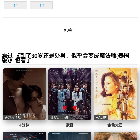
11
12
标签：
看过 《到了30岁还是处男，似乎会变成魔法师(泰国
版)》也看了
更新至8集
共6集,完结
已完结
4分钟
欺诳
金色光芒