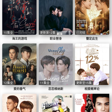
10集全
更新第12集
已完结
海王的游戏
职业替身
簪定此生
12集全
11集全
更新至15集
爱的香气
恋恋维纳斯
相爱概率论