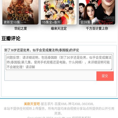
更新至10集
15集全+番外
全28集
世纪之爱
缘来天注定
千方百计爱上你
豆瓣评论
到了30岁还是处男，似乎会变成魔法师(泰国版)的评论
美剧天堂吧
-
留言求片
-
百度XML
-
神马XML
-
360XML
本站不提供任何视听上传服务，所有内容均来自视频分享站点所提供的公开引用
资源。
Copyright @ 2024 meijuttb.org 保留所有权利